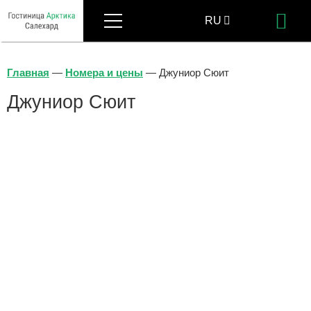
Меню
RU
Бр
EN
Главная
—
Номера и цены
—
Джуниор Сюит
Джуниор Сюит