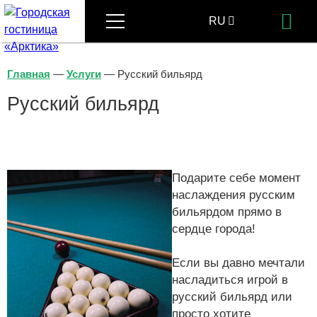
Меню
RU
Бр
EN
Главная
—
Услуги
—
Русский бильярд
Русский бильярд
Подарите себе момент
наслаждения русским
бильярдом прямо в
сердце города!
Если вы давно мечтали
насладиться игрой в
русский бильярд или
просто хотите