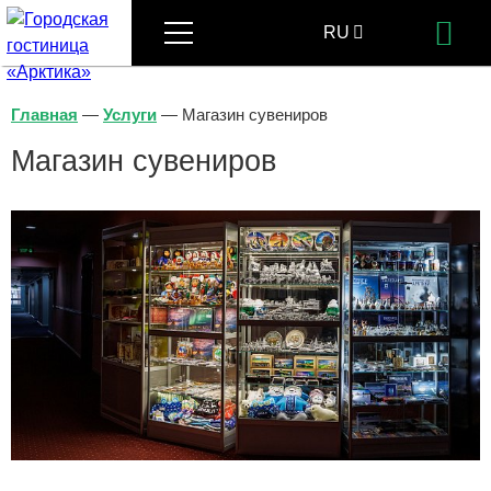
Меню
RU
Бр
EN
Главная
—
Услуги
—
Магазин сувениров
Магазин сувениров